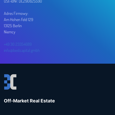
USt-IdNr: DE290825590
Adres Firmowy:
Am Hohen Feld 129
13125 Berlin
Niemcy
+49 30 23354689
info@bestcapital.gmbh
Off-Market Real Estate