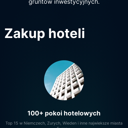
gruntów inwestycyjnych.
Zakup hoteli
100+ pokoi hotelowych
Top 15 w Niemczech, Zurych, Wieden i inne najwieksze miasta