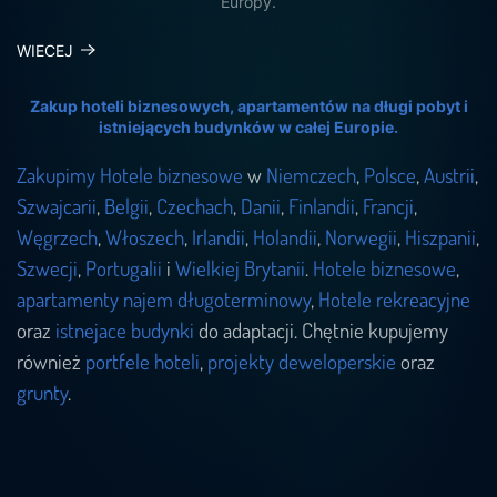
Europy.
WIECEJ
Zakup hoteli biznesowych, apartamentów na długi pobyt i
istniejących budynków w całej Europie.
Zakupimy Hotele biznesowe
w
Niemczech
,
Polsce
,
Austrii
,
Szwajcarii
,
Belgii
,
Czechach
,
Danii
,
Finlandii
,
Francji
,
Węgrzech
,
Włoszech
,
Irlandii
,
Holandii
,
Norwegii
,
Hiszpanii
,
Szwecji
,
Portugalii
i
Wielkiej Brytanii
.
Hotele biznesowe
,
apartamenty najem długoterminowy
,
Hotele rekreacyjne
oraz
istnejace budynki
do adaptacji. Chętnie kupujemy
również
portfele hoteli
,
projekty deweloperskie
oraz
grunty
.