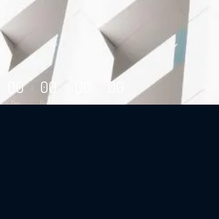
0
0
0
0
0
0
0
0
:
:
:
Dni
Godzin
Minut
Sekund
Chcesz sprzedać
hotel?
Sprzedaj hotel zanim obecna sytuacja
spowoduje spadek cen.