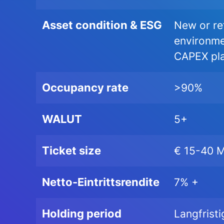
Asset condition & ESG
New or re
environmen
CAPEX pla
Occupancy rate
>90%
WALUT
5+
Ticket size
€ 15-40 M
Netto-Eintrittsrendite
7% +
Holding period
Langfrist