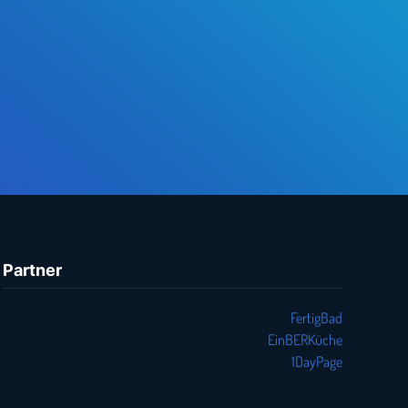
Partner
FertigBad
EinBERKüche
1DayPage