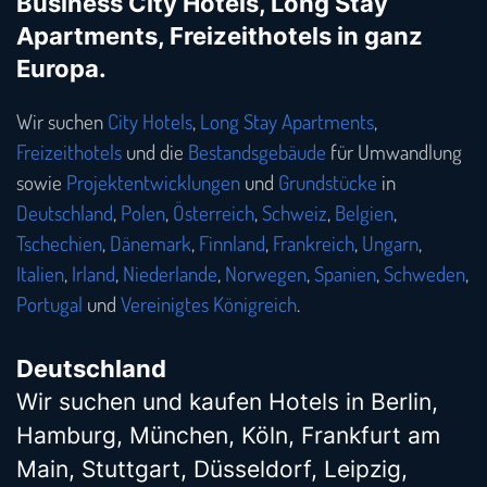
Business City Hotels, Long Stay
Apartments, Freizeithotels in ganz
Europa.
Wir suchen
City Hotels
,
Long Stay Apartments
,
Freizeithotels
und die
Bestandsgebäude
für Umwandlung
sowie
Projektentwicklungen
und
Grundstücke
in
Deutschland
,
Polen
,
Österreich
,
Schweiz
,
Belgien
,
Tschechien
,
Dänemark
,
Finnland
,
Frankreich
,
Ungarn
,
Italien
,
Irland
,
Niederlande
,
Norwegen
,
Spanien
,
Schweden
,
Portugal
und
Vereinigtes Königreich
.
Deutschland
Wir suchen und kaufen Hotels in Berlin,
Hamburg, München, Köln, Frankfurt am
Main, Stuttgart, Düsseldorf, Leipzig,